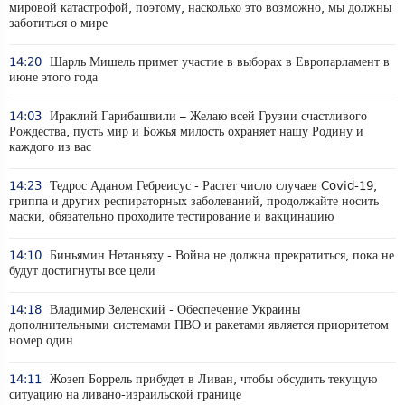
мировой катастрофой, поэтому, насколько это возможно, мы должны
заботиться о мире
14:20
Шарль Мишель примет участие в выборах в Европарламент в
июне этого года
14:03
Ираклий Гарибашвили – Желаю всей Грузии счастливого
Рождества, пусть мир и Божья милость охраняет нашу Родину и
каждого из вас
14:23
Тедрос Аданом Гебреисус - Растет число случаев Covid-19,
гриппа и других респираторных заболеваний, продолжайте носить
маски, обязательно проходите тестирование и вакцинацию
14:10
Биньямин Нетаньяху - Война не должна прекратиться, пока не
будут достигнуты все цели
14:18
Владимир Зеленский - Обеспечение Украины
дополнительными системами ПВО и ракетами является приоритетом
номер один
14:11
Жозеп Боррель прибудет в Ливан, чтобы обсудить текущую
ситуацию на ливано-израильской границе