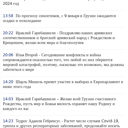
2024 год
13:58
По прогнозу синоптиков, с 9 января в Грузии ожидаются
осадки и похолодание
20:22
Ираклий Гарибашвили - Поздравляю наших армянских
соотечественников и братский армянский народ с Рождеством и
Крещением, желаю всем мира и благополучия
20:06
Илья Второй - Сегодняшние конфликты и войны
сопровождаются опасностью того, что любой из них обернется
мировой катастрофой, поэтому, насколько это возможно, мы должны
заботиться о мире
14:20
Шарль Мишель примет участие в выборах в Европарламент в
июне этого года
14:03
Ираклий Гарибашвили – Желаю всей Грузии счастливого
Рождества, пусть мир и Божья милость охраняет нашу Родину и
каждого из вас
14:23
Тедрос Аданом Гебреисус - Растет число случаев Covid-19,
гриппа и других респираторных заболеваний, продолжайте носить