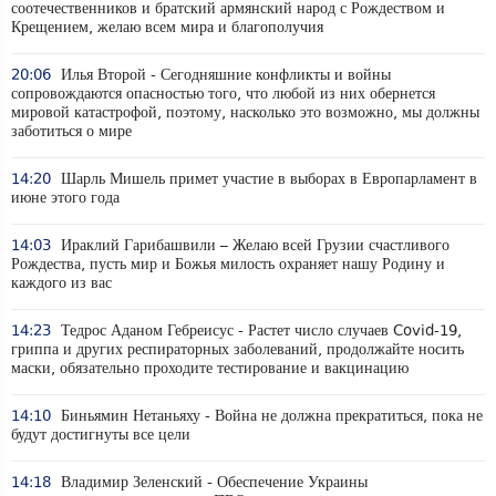
соотечественников и братский армянский народ с Рождеством и
Крещением, желаю всем мира и благополучия
20:06
Илья Второй - Сегодняшние конфликты и войны
сопровождаются опасностью того, что любой из них обернется
мировой катастрофой, поэтому, насколько это возможно, мы должны
заботиться о мире
14:20
Шарль Мишель примет участие в выборах в Европарламент в
июне этого года
14:03
Ираклий Гарибашвили – Желаю всей Грузии счастливого
Рождества, пусть мир и Божья милость охраняет нашу Родину и
каждого из вас
14:23
Тедрос Аданом Гебреисус - Растет число случаев Covid-19,
гриппа и других респираторных заболеваний, продолжайте носить
маски, обязательно проходите тестирование и вакцинацию
14:10
Биньямин Нетаньяху - Война не должна прекратиться, пока не
будут достигнуты все цели
14:18
Владимир Зеленский - Обеспечение Украины