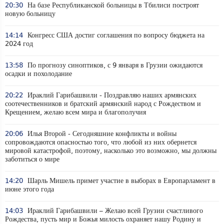
20:30
На базе Республиканской больницы в Тбилиси построят
новую больницу
14:14
Конгресс США достиг соглашения по вопросу бюджета на
2024 год
13:58
По прогнозу синоптиков, с 9 января в Грузии ожидаются
осадки и похолодание
20:22
Ираклий Гарибашвили - Поздравляю наших армянских
соотечественников и братский армянский народ с Рождеством и
Крещением, желаю всем мира и благополучия
20:06
Илья Второй - Сегодняшние конфликты и войны
сопровождаются опасностью того, что любой из них обернется
мировой катастрофой, поэтому, насколько это возможно, мы должны
заботиться о мире
14:20
Шарль Мишель примет участие в выборах в Европарламент в
июне этого года
14:03
Ираклий Гарибашвили – Желаю всей Грузии счастливого
Рождества, пусть мир и Божья милость охраняет нашу Родину и