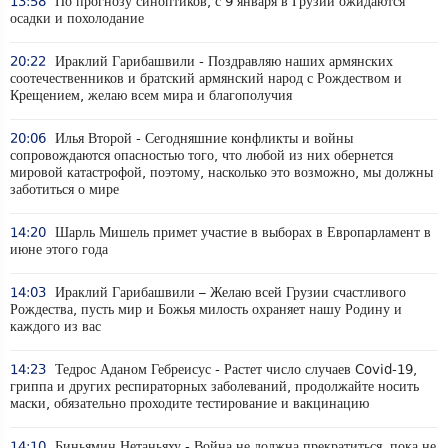
13:58
По прогнозу синоптиков, с 9 января в Грузии ожидаются
осадки и похолодание
20:22
Ираклий Гарибашвили - Поздравляю наших армянских
соотечественников и братский армянский народ с Рождеством и
Крещением, желаю всем мира и благополучия
20:06
Илья Второй - Сегодняшние конфликты и войны
сопровождаются опасностью того, что любой из них обернется
мировой катастрофой, поэтому, насколько это возможно, мы должны
заботиться о мире
14:20
Шарль Мишель примет участие в выборах в Европарламент в
июне этого года
14:03
Ираклий Гарибашвили – Желаю всей Грузии счастливого
Рождества, пусть мир и Божья милость охраняет нашу Родину и
каждого из вас
14:23
Тедрос Аданом Гебреисус - Растет число случаев Covid-19,
гриппа и других респираторных заболеваний, продолжайте носить
маски, обязательно проходите тестирование и вакцинацию
14:10
Биньямин Нетаньяху - Война не должна прекратиться, пока не