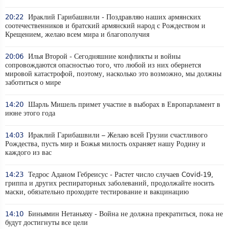
20:22
Ираклий Гарибашвили - Поздравляю наших армянских
соотечественников и братский армянский народ с Рождеством и
Крещением, желаю всем мира и благополучия
20:06
Илья Второй - Сегодняшние конфликты и войны
сопровождаются опасностью того, что любой из них обернется
мировой катастрофой, поэтому, насколько это возможно, мы должны
заботиться о мире
14:20
Шарль Мишель примет участие в выборах в Европарламент в
июне этого года
14:03
Ираклий Гарибашвили – Желаю всей Грузии счастливого
Рождества, пусть мир и Божья милость охраняет нашу Родину и
каждого из вас
14:23
Тедрос Аданом Гебреисус - Растет число случаев Covid-19,
гриппа и других респираторных заболеваний, продолжайте носить
маски, обязательно проходите тестирование и вакцинацию
14:10
Биньямин Нетаньяху - Война не должна прекратиться, пока не
будут достигнуты все цели