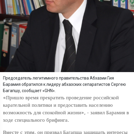
Председатель легитимного правительства Абхазии Гия
Барамия обратился к лидеру абхазских сепаратистов Сергею
Багапшу, сообщает «GHN».
«Пришло время прекратить проведение российской
карательной политики и предоставить населению
возможность для спокойной жизни», - заявил Барамия в
ходе специального брифинга.
Вместе с этим, он призвал Багапша защищать интересы