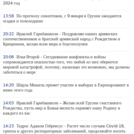
2024 год
13:58
По прогнозу синоптиков, с 9 января в Грузии ожидаются
осадки и похолодание
20:22
Ираклий Гарибашвили - Поздравляю наших армянских
соотечественников и братский армянский народ с Рождеством и
Крещением, желаю всем мира и благополучия
20:06
Илья Второй - Сегодняшние конфликты и войны
сопровождаются опасностью того, что любой из них обернется
мировой катастрофой, поэтому, насколько это возможно, мы должны
заботиться о мире
14:20
Шарль Мишель примет участие в выборах в Европарламент в
июне этого года
14:03
Ираклий Гарибашвили – Желаю всей Грузии счастливого
Рождества, пусть мир и Божья милость охраняет нашу Родину и
каждого из вас
14:23
Тедрос Аданом Гебреисус - Растет число случаев Covid-19,
гриппа и других респираторных заболеваний, продолжайте носить