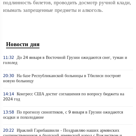
подлинность билетов, проводить досмотр ручной клади,
изымать запрещенные предметы и алкоголь.
Новости дня
11:32
До 24 января в Восточной Грузии ожидаются снег, туман и
гололед
20:30
На базе Республиканской больницы в Тбилиси построят
новую больницу
14:14
Конгресс США достиг соглашения по вопросу бюджета на
2024 год
13:58
По прогнозу синоптиков, с 9 января в Грузии ожидаются
осадки и похолодание
20:22
Ираклий Гарибашвили - Поздравляю наших армянских
соотечественников и братский армянский народ с Рождеством и