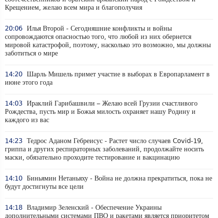
Крещением, желаю всем мира и благополучия
20:06
Илья Второй - Сегодняшние конфликты и войны
сопровождаются опасностью того, что любой из них обернется
мировой катастрофой, поэтому, насколько это возможно, мы должны
заботиться о мире
14:20
Шарль Мишель примет участие в выборах в Европарламент в
июне этого года
14:03
Ираклий Гарибашвили – Желаю всей Грузии счастливого
Рождества, пусть мир и Божья милость охраняет нашу Родину и
каждого из вас
14:23
Тедрос Аданом Гебреисус - Растет число случаев Covid-19,
гриппа и других респираторных заболеваний, продолжайте носить
маски, обязательно проходите тестирование и вакцинацию
14:10
Биньямин Нетаньяху - Война не должна прекратиться, пока не
будут достигнуты все цели
14:18
Владимир Зеленский - Обеспечение Украины
дополнительными системами ПВО и ракетами является приоритетом