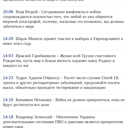
20:06
Илья Второй - Сегодняшние конфликты и войны
сопровождаются опасностью того, что любой из них обернется
мировой катастрофой, поэтому, насколько это возможно, мы должны
заботиться о мире
14:20
Шарль Мишель примет участие в выборах в Европарламент в
июне этого года
14:03
Ираклий Гарибашвили – Желаю всей Грузии счастливого
Рождества, пусть мир и Божья милость охраняет нашу Родину и
каждого из вас
14:23
Тедрос Аданом Гебреисус - Растет число случаев Covid-19,
гриппа и других респираторных заболеваний, продолжайте носить
маски, обязательно проходите тестирование и вакцинацию
14:10
Биньямин Нетаньяху - Война не должна прекратиться, пока не
будут достигнуты все цели
14:18
Владимир Зеленский - Обеспечение Украины
дополнительными системами ПВО и ракетами является приоритетом
номер один