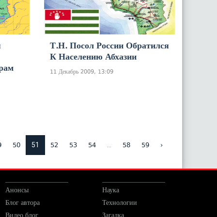
я
Т.н. Посол России Обратился
К Населению Абхазии
рам
11 Декабрь 2009, 13:09
51
...
9
50
52
53
54
58
59
›
Анонсы
Наука
Блог автора
Технологии
Видео блог
Загадка