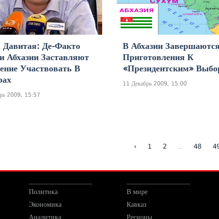
 Давитая: Де-Факто
В Абхазии Завершаютс
и Абхазии Заставляют
Приготовления К
ение Участвовать В
«президентским» Выбо
рах
11 Декабрь 2009, 15:00
рь 2009, 15:57
...
‹
1
2
48
4
Политика
В мире
Экономика
Кавказ
Аналитика
Регионы