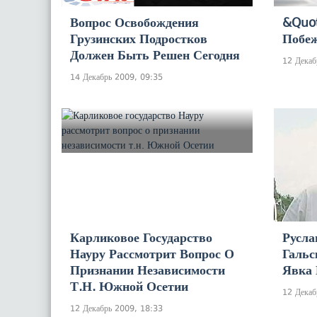
Вопрос Освобождения
&quo
Грузинских Подростков
Побеж
Должен Быть Решен Сегодня
12 Декаб
14 Декабрь 2009, 09:35
Карликовое Государство
Русла
Науру Рассмотрит Вопрос О
Гальс
Признании Независимости
Явка 
Т.н. Южной Осетии
12 Декаб
12 Декабрь 2009, 18:33