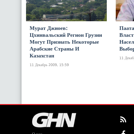
Мурат Джиоев:
Паата
Цхинвальский Регион Грузии
Власт
Могут Признать Некоторые
Насел
Арабские Страны И
Выбо
Казахстан
11 Декаб
11 Декабрь 2009, 15:59