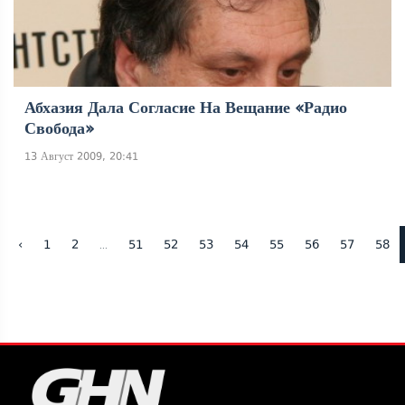
Абхазия Дала Согласие На Вещание «Радио
Свобода»
13 Август 2009, 20:41
...
‹
1
2
51
52
53
54
55
56
57
58