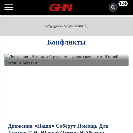
12+
Конфликты
Движения «Наши» Соберут Помощь Для
Храмов Т.н. Южной Осетии И Абхазии