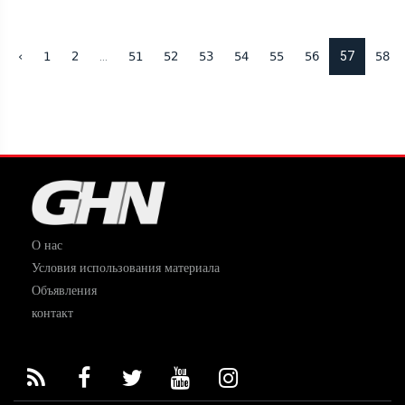
...
57
‹
1
2
51
52
53
54
55
56
58
О нас
Условия использования материала
Объявления
контакт