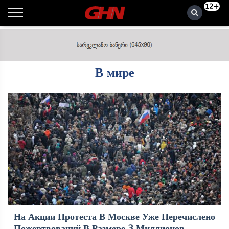
12+
В мире
На Акции Протеста В Москве Уже Перечислено
Пожертвований В Размере 3 Миллионов