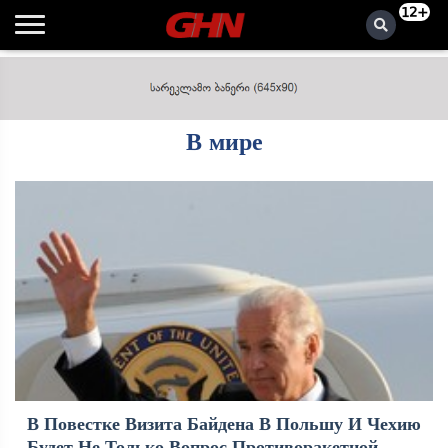
12+
В мире
В Повестке Визита Байдена В Польшу И Чехию
Будет Не Только Вопрос Противоракетной