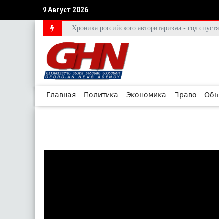
9 Август 2026
Хроника российского авторитаризма - год спус
Главная
Политика
Экономика
Право
Общ