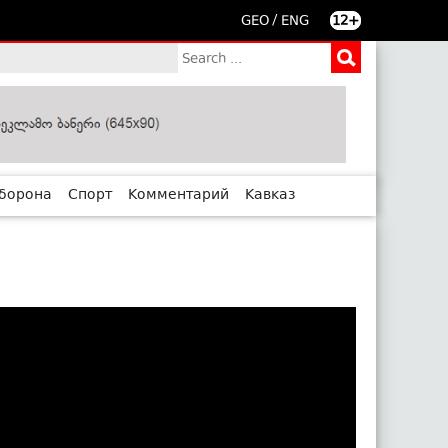
/
GEO
ENG
12+
борона
Спорт
Комментарий
Кавказ