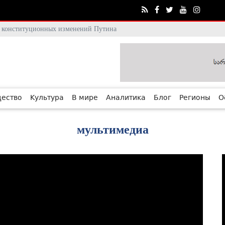
тя конституционных изменений Путина
ество
Культура
В мире
Аналитика
Блог
Регионы
О
мультимедиа