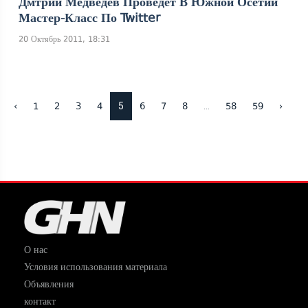
Дмтрий Медведев Проведет В Южной Осетии
Мастер-Класс По Twitter
20 Октябрь 2011, 18:31
5
...
‹
1
2
3
4
6
7
8
58
59
›
О нас
Условия использования материала
Объявления
контакт