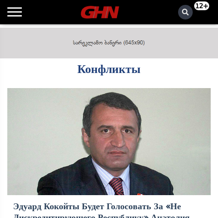
12+
Конфликты
Эдуард Кокойты Будет Голосовать За «не
Дискредитирующего Республику» Анатолия