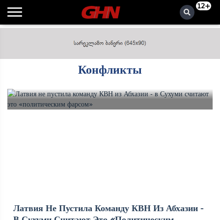
12+
Конфликты
Латвия Не Пустила Команду КВН Из Абхазии -
В Сухуми Считают Это «политическим