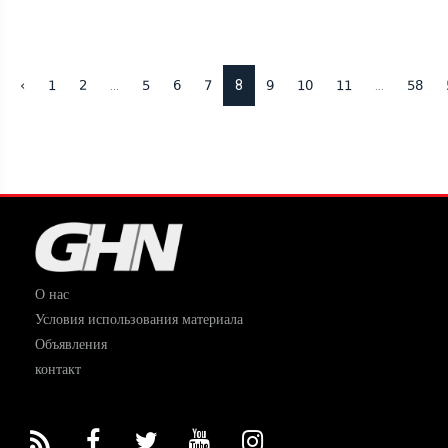
...
8
...
‹
1
2
5
6
7
9
10
11
58
О нас
Условия использования материала
Объявления
контакт