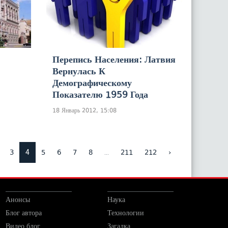
Перепись Населения: Латвия
Вернулась К
Демографическому
Показателю 1959 Года
18 Январь 2012, 15:08
4
...
3
5
6
7
8
211
212
›
Анонсы
Наука
Блог автора
Технологии
Видео блог
Загадка