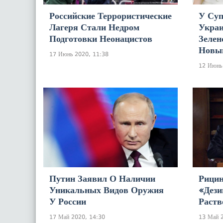
Российские Террористические
У Суп
Лагеря Стали Недром
Укра
Подготовки Неонацистов
Зелен
Новы
17 Июнь 2020, 11:38
12 Июнь
Путин Заявил О Наличии
Рици
Уникальных Видов Оружия
«дез
У России
Раств
17 Май 2020, 14:30
13 Май 