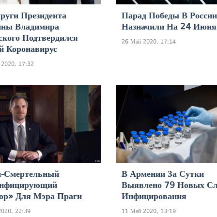
руги Президента
Парад Победы В России
ины Владимира
Назначили На 24 Июня
ского Подтвердился
26 Май 2020, 17:14
й Коронавирус
 2020, 17:32
н-Смертельный
В Армении За Сутки
инфицирующий
Выявлено 79 Новых Сл
ор» Для Мэра Праги
Инфицирования
2020, 22:39
11 Май 2020, 13:19