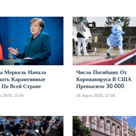
а Меркель Начала
Число Погибших От
чать Карантинные
Коронавируса В США
По Всей Стране
Превысило 30 000
ь 2020, 12:34
16 Апрель 2020, 12:28