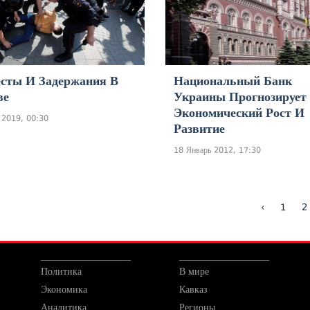
сты И Задержания В
Национальный Банк
ве
Украины Прогнозирует
Экономический Рост И
 2019, 00:30
Развитие
18 Январь 2012, 17:30
‹
1
2
Политика
В мире
Экономика
Кавказ
Аналитика
Регионы